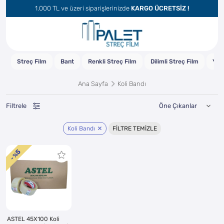
1.000 TL ve üzeri siparişlerinizde
KARGO ÜCRETSİZ !
r
Streç Film
Bant
Renkli Streç Film
Dilimli Streç Film
Yar
Ana Sayfa
Koli Bandı
Filtrele
Koli Bandı
FILTRE TEMIZLE
5
- %
ASTEL 45X100 Koli