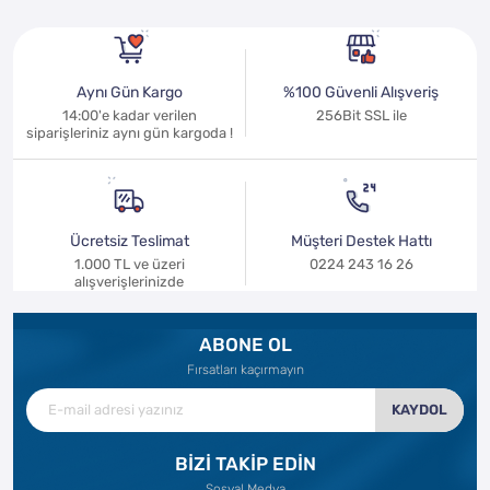
Aynı Gün Kargo
%100 Güvenli Alışveriş
14:00'e kadar verilen
256Bit SSL ile
siparişleriniz aynı gün kargoda !
Ücretsiz Teslimat
Müşteri Destek Hattı
1.000 TL ve üzeri
0224 243 16 26
alışverişlerinizde
ABONE OL
Fırsatları kaçırmayın
KAYDOL
BİZİ TAKİP EDİN
Sosyal Medya