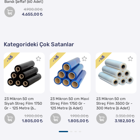
Bandı Şeffaf (60 Adet)
4.900,00
4.655,00
Kategorideki Çok Satanlar
5
5
5
- %
- %
- %
23 Mikron 50 cm
23 Mikron 50 cm Mavi
23 Mikron 50 cm
Siyah Streç Film 1750
Streç Film 1750 Gr -
Streç Film 3500 Gr -
Gr - 125 Metre (6
125 Metre (6 Adet)
300 Metre (6 Adet)
Adet)
1.900,00
1.900,00
3.350,00
1.805,00
1.805,00
3.182,50