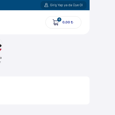
Giriş Yap ya da Üye Ol
0
0,00
ı
r