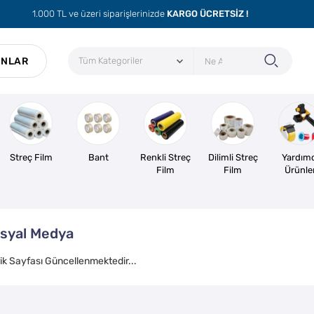
1.000 TL ve üzeri siparişlerinizde
KARGO ÜCRETSİZ !
ONLAR
Streç Film
Bant
Renkli Streç
Dilimli Streç
Yardımc
Film
Film
Ürünle
syal Medya
rik Sayfası Güncellenmektedir...