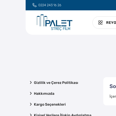
0224 243 16 26
REY
Gizlilik ve Çerez Politikası
So
Hakkımızda
İçe
Kargo Seçenekleri
Kişisel Verilere İlişkin Aydınlatma