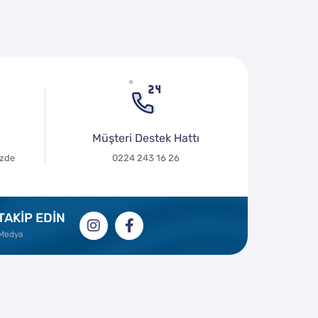
Müşteri Destek Hattı
izde
0224 243 16 26
 TAKİP EDİN
 Medya